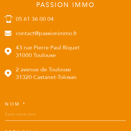
PASSION IMMO
05 61 36 00 04
contact@passionimmo.fr
43 rue Pierre Paul Riquet
31000
Toulouse
2 avenue de Toulouse
31320
Castanet-Tolosan
NOM *
TRAD_MELTEM_VOSCOORD