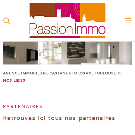
Aller
Aller
Aller
Aller
à
à
au
au
:
la
menu
contenu
recherche
principal
ACCUEIL
TRANSAC
AGENCE IMMOBILIÈRE CASTANET-TOLOSAN, TOULOUSE
NOS LIENS
LOCATIO
PARTENAIRES
GESTION
LOCATIV
Retrouvez ici tous nos partenaires