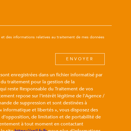
DEMANDE
té et des informations relatives au traitement de mes données
ENVOYER
 sont enregistrées dans un fichier informatisé par
du traitement pour la gestion de la
 qui reste Responsable du Traitement de vos
tement repose sur l'intérêt légitime de l'Agence /
mande de suppression et sont destinées à
« informatique et libertés », vous disposez des
, d’opposition, de limitation et de portabilité de
sentement à tout moment en contactant
le site
https://cnil.fr/fr
pour plus d’informations