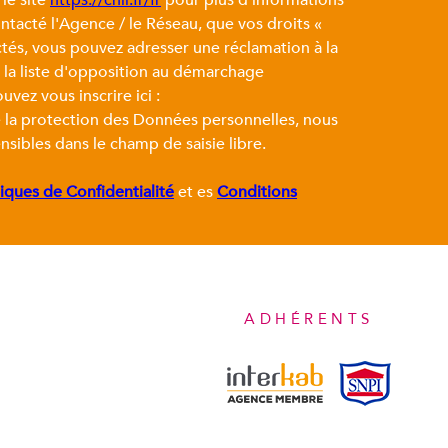
ontacté l'Agence / le Réseau, que vos droits «
ctés, vous pouvez adresser une réclamation à la
 la liste d'opposition au démarchage
uvez vous inscrire ici :
e la protection des Données personnelles, nous
nsibles dans le champ de saisie libre.
tiques de Confidentialité
et es
Conditions
ADHÉRENTS