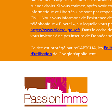
sur vos droits. Si vous estimez, après avoir c
Informatique et Libertés » ne sont pas respe
CNIL. Nous vous informons de l’existence de
téléphonique « Bloctel », sur laquelle vous po
https://www.bloctel.gouv.fr
. Dans le cadre d
vous invitons à ne pas inscrire de Données se
Ce site est protégé par reCAPTCHA, les
Poli
d'utilisation
de Google s'appliquent.