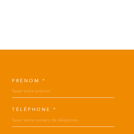
PRÉNOM *
COORDONNEES
TÉLÉPHONE *