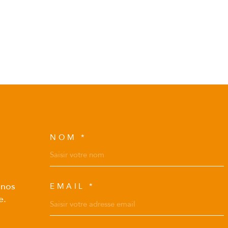
NOM *
TRAD_MELTEM_VOS
 nos
EMAIL *
e.