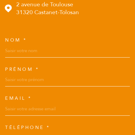
2 avenue de Toulouse
31320
Castanet-Tolosan
NOM *
TRAD_MELTEM_VOSCOORD
PRÉNOM *
EMAIL *
TÉLÉPHONE *