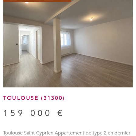
administrative et financière dont la
gestion locative à
Toulouse
ou la
gestion locative à Castanet-Tolosan
.
Vous avez une question à nous poser
?
Si vous avez la moindre interrogation, vous pouvez bien
entendu
contacter Passion Immo
, votre
agence
immobilière à Castanet-Tolosan et Toulouse
. Nous sommes
disponibles par téléphone au 05 61 36 00 04 ou alors par
mail : contact@passionimmo.fr.
TOULOUSE (31300)
159 000 €
Toulouse Saint Cyprien Appartement de type 2 en dernier