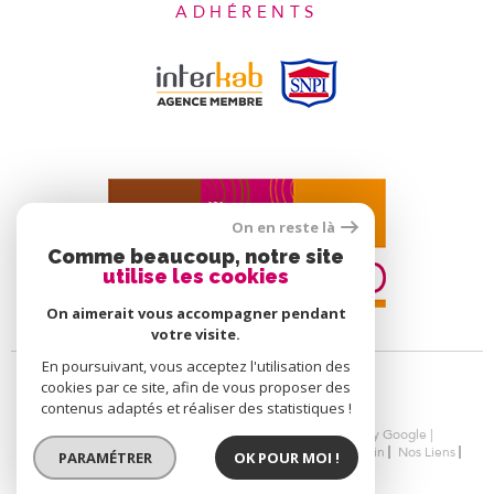
ADHÉRENTS
On en reste là
Comme beaucoup, notre site
utilise les cookies
On aimerait vous accompagner pendant
votre visite.
En poursuivant, vous acceptez l'utilisation des
cookies par ce site, afin de vous proposer des
contenus adaptés et réaliser des statistiques !
© 2026 | Tous droits réservés | Traduction powered by Google |
Nos Honoraires
Plan Du Site
Mentions Légales
Admin
Nos Liens
PARAMÉTRER
OK POUR MOI !
Politique RGPD
Cookies