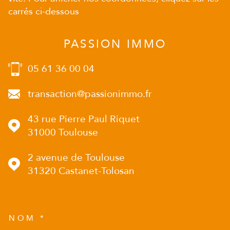
carrés ci-dessous
PASSION IMMO
05 61 36 00 04
transaction@passionimmo.fr
43 rue Pierre Paul Riquet
31000
Toulouse
2 avenue de Toulouse
31320
Castanet-Tolosan
NOM *
TRAD_MELTEM_VOSCOORD