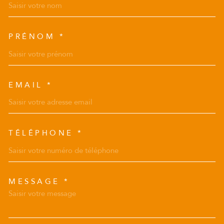
PRÉNOM *
EMAIL *
TÉLÉPHONE *
MESSAGE *
TRAD_MELTEM_VOREDEMAN