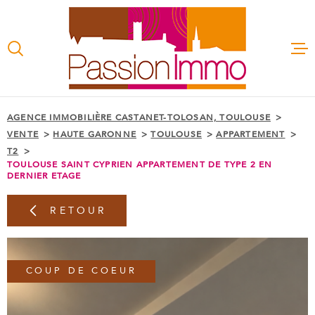
Aller
Aller
Aller
Aller
à
à
au
au
:
la
menu
contenu
recherche
principal
ACCUEIL
AGENCE IMMOBILIÈRE CASTANET-TOLOSAN, TOULOUSE
VENTE
HAUTE GARONNE
TOULOUSE
APPARTEMENT
TRANSAC
T2
TOULOUSE SAINT CYPRIEN APPARTEMENT DE TYPE 2 EN
DERNIER ETAGE
LOCATIO
RETOUR
GESTION
LOCATIV
COUP DE COEUR